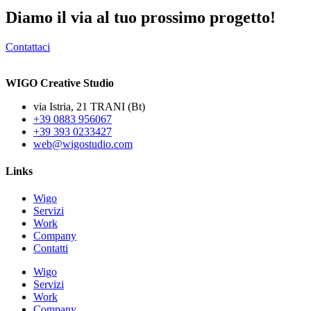
Diamo il via al tuo prossimo progetto!
Contattaci
WIGO Creative Studio
via Istria, 21 TRANI (Bt)
+39 0883 956067
+39 393 0233427
web@wigostudio.com
Links
Wigo
Servizi
Work
Company
Contatti
Wigo
Servizi
Work
Company